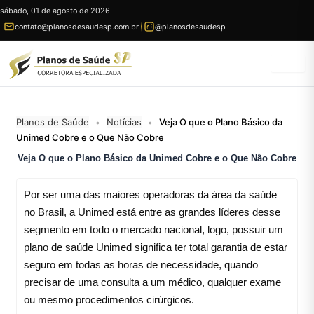
Ir
sábado, 01 de agosto de 2026
para
contato@planosdesaudesp.com.br
@planosdesaudesp
conteúdo
Planos de Saúde
Notícias
Veja O que o Plano Básico da
•
•
Unimed Cobre e o Que Não Cobre
Veja O que o Plano Básico da Unimed Cobre e o Que Não Cobre
Por ser uma das maiores operadoras da área da saúde
no Brasil, a Unimed está entre as grandes líderes desse
segmento em todo o mercado nacional, logo, possuir um
plano de saúde Unimed significa ter total garantia de estar
seguro em todas as horas de necessidade, quando
precisar de uma consulta a um médico, qualquer exame
ou mesmo procedimentos cirúrgicos.