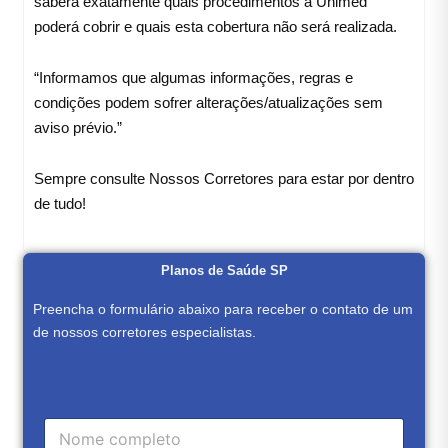
saberá exatamente quais procedimentos a Unimed
poderá cobrir e quais esta cobertura não será realizada.
“Informamos que algumas informações, regras e
condições podem sofrer alterações/atualizações sem
aviso prévio.”
Sempre consulte Nossos Corretores para estar por dentro
de tudo!
Planos de Saúde SP
Preencha o formulário abaixo para receber o contato de um
de nossos corretores especialistas.
C
a