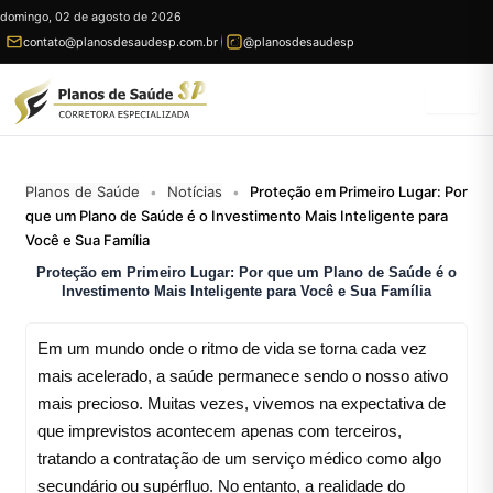
Ir
domingo, 02 de agosto de 2026
para
contato@planosdesaudesp.com.br
@planosdesaudesp
conteúdo
Planos de Saúde
Notícias
Proteção em Primeiro Lugar: Por
•
•
que um Plano de Saúde é o Investimento Mais Inteligente para
Você e Sua Família
Proteção em Primeiro Lugar: Por que um Plano de Saúde é o
Investimento Mais Inteligente para Você e Sua Família
Em um mundo onde o ritmo de vida se torna cada vez
mais acelerado, a saúde permanece sendo o nosso ativo
mais precioso. Muitas vezes, vivemos na expectativa de
que imprevistos acontecem apenas com terceiros,
tratando a contratação de um serviço médico como algo
secundário ou supérfluo. No entanto, a realidade do