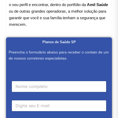
o seu perfil e encontrar, dentro do portfólio da
Amil Saúde
ou de outras grandes operadoras, a melhor solução para
garantir que você e sua família tenham a segurança que
merecem.
Planos de Saúde SP
Preencha o formulário abaixo para receber o contato de um
de nossos corretores especialistas.
C
a
m
p
E
o
-
d
m
e
a
t
t