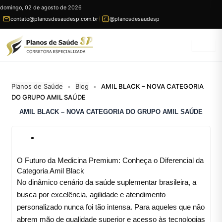
Ir
domingo, 02 de agosto de 2026
para
contato@planosdesaudesp.com.br
@planosdesaudesp
conteúdo
Planos de Saúde
Blog
AMIL BLACK – NOVA CATEGORIA
•
•
DO GRUPO AMIL SAÚDE
AMIL BLACK – NOVA CATEGORIA DO GRUPO AMIL SAÚDE
O Futuro da Medicina Premium: Conheça o Diferencial da
Categoria Amil Black
No dinâmico cenário da saúde suplementar brasileira, a
busca por excelência, agilidade e atendimento
personalizado nunca foi tão intensa. Para aqueles que não
abrem mão de qualidade superior e acesso às tecnologias