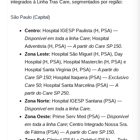
integrados à Linha Tras Care, segmentados por região
:
São Paulo (Capital)
Centro:
Hospital IGESP Paulista (H, PSA) —
Disponível em toda a linha Care
; Hospital
Adventista (H, PSA) —
A partir do Care SP 150
.
Zona Leste:
Hospital São Miguel (H, PSA), Day
Hospital (H, PSA), Hospital Masterclin (H, PSA) e
Hospital Santa Virgínia (H, PSA) —
A partir do
Care SP 150
; Hospital Itaquera (PSA) —
Exclusivo
Care 50
; Hospital Santa Marcelina (PSA) —
A
partir do Care SP 250
.
Zona Norte:
Hospital IGESP Santana (PSA) —
Disponível em toda a linha Care
.
Zona Oeste:
Prime Serv Med (PSA) —
Disponível
em toda a linha Care
; Centro Integrado Nossa Sra.
de Fátima (PSA) —
A partir do Care SP 150
.
Zona Sul:
Clinisul (PSA) e Ophthal (PSA) —
Toda