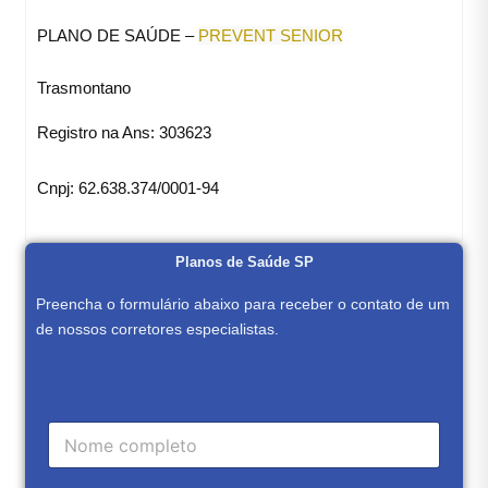
PLANO DE SAÚDE –
PREVENT SENIOR
Trasmontano
Registro na Ans: 303623
Cnpj: 62.638.374/0001-94
Planos de Saúde SP
Preencha o formulário abaixo para receber o contato de um
de nossos corretores especialistas.
t
C
e
a
x
m
t