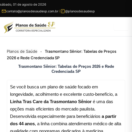
Ir
sábado, 01 de agosto de 2026
para
contato@planosdesaudesp.com.br
@planosdesaudesp
conteúdo
Planos de Saúde
Trasmontano Sênior: Tabelas de Preços
•
2026 e Rede Credenciada SP
Trasmontano Sênior: Tabelas de Preços 2026 e Rede
Credenciada SP
Se você busca um plano de saúde focado em
longevidade, acolhimento e excelente custo-benefício, a
Linha Tras Care da Trasmontano Sênior
é uma das
opções mais eficientes do mercado paulista.
Desenvolvida especialmente para beneficiários
a partir
dos 44 anos
, a linha combina atendimento médico de alta
qualidade com programas dedicados à medicina