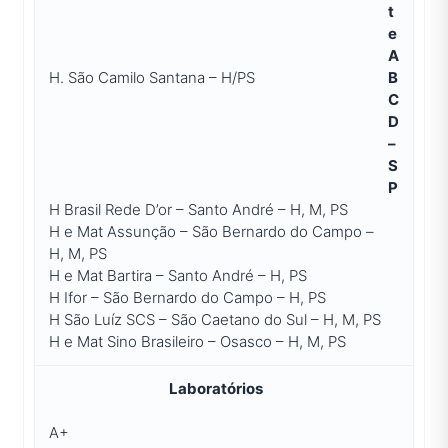
t
e
A
H. São Camilo Santana – H/PS
B
C
D
–
S
P
H Brasil Rede D’or – Santo André – H, M, PS
H e Mat Assunção – São Bernardo do Campo –
H, M, PS
H e Mat Bartira – Santo André – H, PS
H Ifor – São Bernardo do Campo – H, PS
H São Luíz SCS – São Caetano do Sul – H, M, PS
H e Mat Sino Brasileiro – Osasco – H, M, PS
Laboratórios
A+