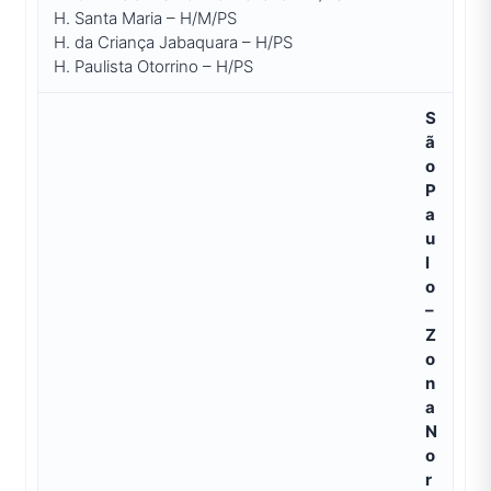
H. Santa Maria – H/M/PS
H. da Criança Jabaquara – H/PS
H. Paulista Otorrino – H/PS
S
ã
o
P
a
u
l
o
–
Z
o
n
a
N
o
r