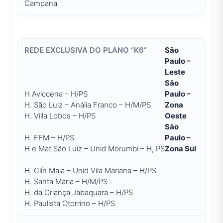
Campana
São
Paulo –
Leste
São
H Aviccena – H/PS
Paulo –
H. São Luiz – Anália Franco – H/M/PS
Zona
H. Villa Lobos – H/PS
Oeste
São
H. FFM – H/PS
Paulo –
H e Mat São Luíz – Unid Morumbi – H, PS
Zona Sul
H. Clín Maia – Unid Vila Mariana – H/PS
H. Santa Maria – H/M/PS
H. da Criança Jabaquara – H/PS
H. Paulista Otorrino – H/PS