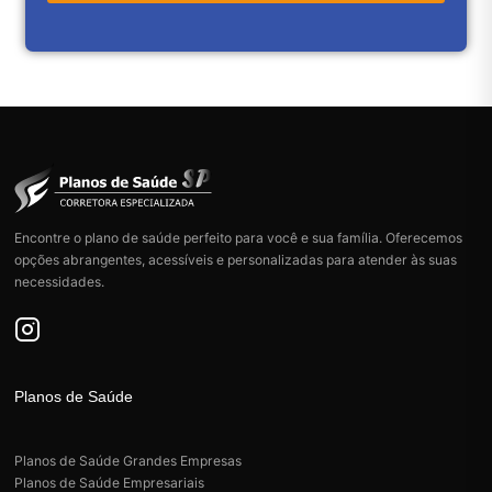
x
t
u
t
a
s
o
p
e
n
s
a
Encontre o plano de saúde perfeito para você e sua família. Oferecemos
opções abrangentes, acessíveis e personalizadas para atender às suas
necessidades.
Planos de Saúde
Planos de Saúde Grandes Empresas
Planos de Saúde Empresariais