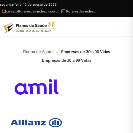
Ir
segunda-feira, 10 de agosto de 2026
para
contato@planosdesaudesp.com.br
@planosdesaudesp
conteúdo
Planos de Saúde
Empresas de 30 a 99 Vidas
•
Empresas de 30 a 99 Vidas