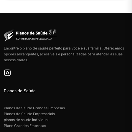
p
e
n
s
a
Encontre o plano de saúde perfeito para você e sua família. Oferecemos
opções abrangentes, acessíveis e personalizadas para atender às suas
necessidades.
Planos de Saúde
Planos de Saúde Grandes Empresas
Planos de Saúde Empresariais
planos de saude individual
Plano Grandes Empresas