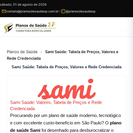
Ir
sábado, 01 de agosto de 2026
para
contato@planosdesaudesp.com.br
@planosdesaudesp
conteúdo
Planos de Saúde
Sami Saúde: Tabela de Preços, Valores e
•
Rede Credenciada
Sami Saúde: Tabela de Preços, Valores e Rede Credenciada
Sami Saúde: Valores, Tabela de Preços e Rede
Credenciada
Procurando por um plano de saúde moderno, tecnológico
e com excelente custo-benefício em São Paulo? O
plano
de saúde Sami
foi desenhado para desburocratizar o