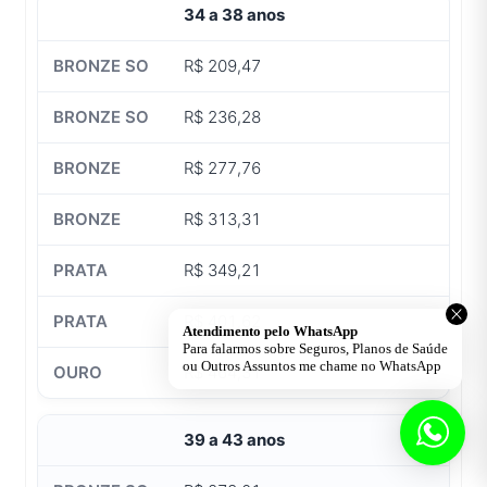
34 a 38 anos
R$ 209,47
R$ 236,28
R$ 277,76
R$ 313,31
R$ 349,21
R$ 401,62
R$ 464,31
39 a 43 anos