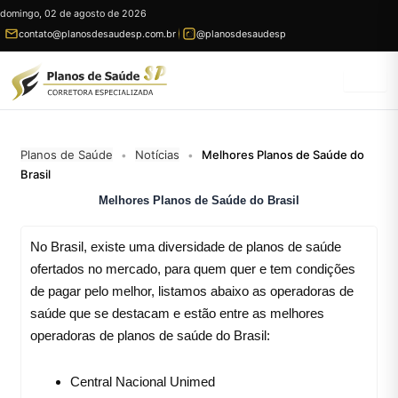
Ir
domingo, 02 de agosto de 2026
para
contato@planosdesaudesp.com.br
@planosdesaudesp
conteúdo
Planos de Saúde
Notícias
Melhores Planos de Saúde do
•
•
Brasil
Melhores Planos de Saúde do Brasil
No Brasil, existe uma diversidade de planos de saúde
ofertados no mercado, para quem quer e tem condições
de pagar pelo melhor, listamos abaixo as operadoras de
saúde que se destacam e estão entre as melhores
operadoras de planos de saúde do Brasil:
Central Nacional Unimed