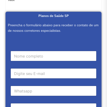
Planos de Saúde SP
Preencha o formulário abaixo para receber o contato de um
de nossos corretores especialistas.
C
a
m
p
E
o
-
d
m
e
a
E
t
C
i
-
e
a
l
m
x
m
*
a
t
p
i
o
L
o